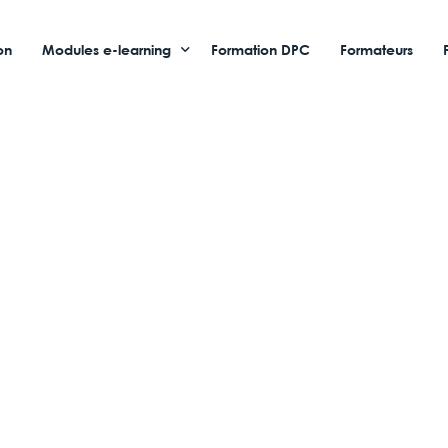
on
Modules e-learning
Formation DPC
Formateurs
CFA / OF
Professionnels de santé
Service à la personne