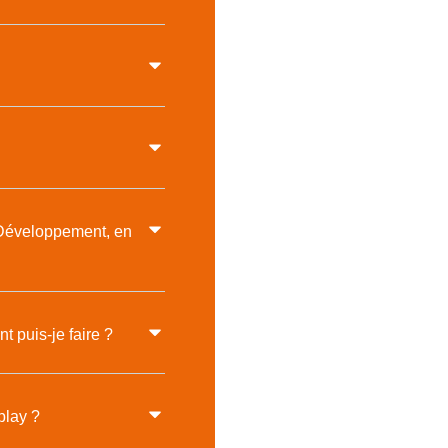
o Développement, en
t puis-je faire ?
play ?