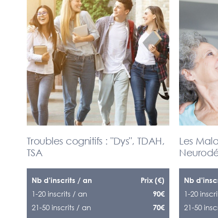
Troubles cognitifs : "Dys", TDAH,
Les Mala
TSA
Neurodé
Nb d’inscrits / an
Prix (€)
Nb d’inscr
1-20 inscrits / an
1-20 inscri
90€
21-50 inscrits / an
21-50 insc
70€