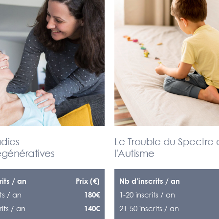
dies
Le Trouble du Spectre
génératives
l'Autisme
its / an
Prix (€)
Nb d’inscrits / an
ts / an
1-20 inscrits / an
180€
rits / an
21-50 inscrits / an
140€