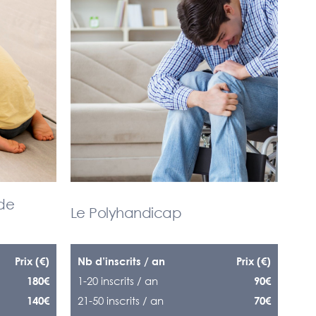
 de
Le Polyhandicap
Prix (€)
Nb d’inscrits / an
Prix (€)
1-20 inscrits / an
180€
90€
21-50 inscrits / an
140€
70€