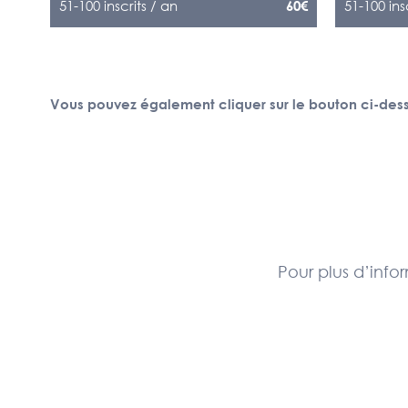
51-100 inscrits / an
51-100 ins
60€
Vous pouvez également cliquer sur le bouton ci-dess
Pour plus d’info