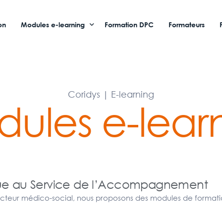
on
Modules e-learning
Formation DPC
Formateurs
CFA / OF
Professionnels de santé
Coridys | E-learning
Service à la personne
ules e-lear
ique au Service de l’Accompagnement
ecteur médico-social, nous proposons des modules de format