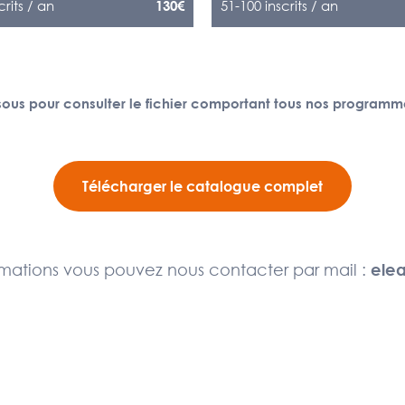
crits / an
51-100 inscrits / an
130€
ous pour consulter le fichier comportant tous nos programm
Télécharger le catalogue complet
rmations vous pouvez nous contacter par mail :
elea