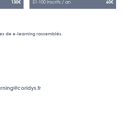
51-100 inscrits / an
130€
60€
es de e-learning rassemblés.
rning@coridys.fr