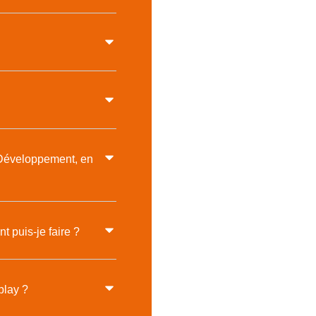
o Développement, en
t puis-je faire ?
play ?