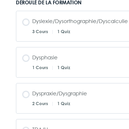
DÉROULÉ DE LA FORMATION
Dyslexie/Dysorthographie/Dyscalculie
3 Cours
|
1 Quiz
Dysphasie
1 Cours
|
1 Quiz
Dyspraxie/Dysgraphie
2 Cours
|
1 Quiz