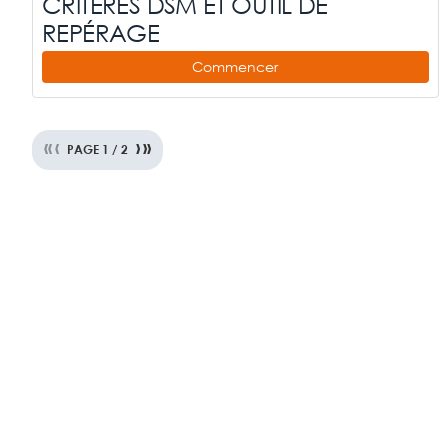
CRITÈRES DSM ET OUTIL DE
REPÉRAGE
Commencer
«
‹
›
»
PAGE
1
/
2