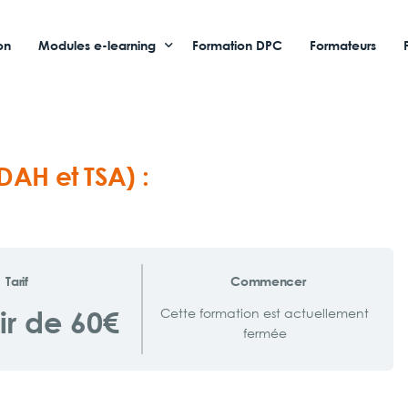
on
Modules e-learning
Formation DPC
Formateurs
CFA / OF
Professionnels de santé
DAH et TSA) :
Service à la personne
Tarif
Commencer
ir de 60€
Cette formation est actuellement
fermée