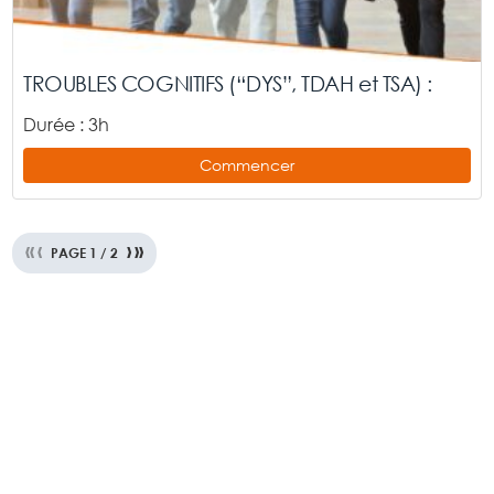
TROUBLES COGNITIFS (“DYS”, TDAH et TSA) :
Durée : 3h
Commencer
«
‹
›
»
PAGE
1
/
2