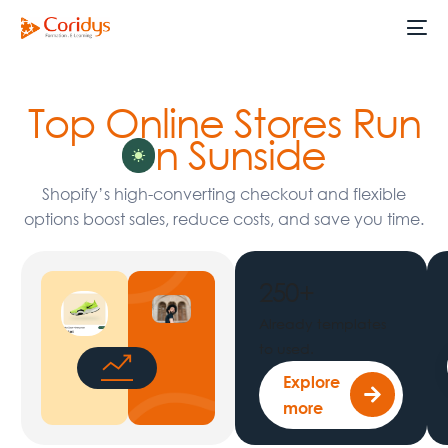
Top Online Stores Run
n Sunside
Shopify’s high-converting checkout and flexible
options boost sales, reduce costs, and save you time.
250
+
Already templates
to used.
Explore
more