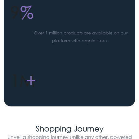
90
%
Over 1 million products are available on our
platform with ample stock.
1M
+
Shopping Journey
Unveil a shopping journey unlike any other, powered