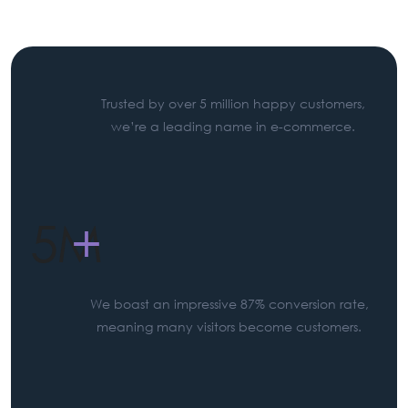
Trusted by over 5 million happy customers,
we’re a leading name in e-commerce.
5M
+
We boast an impressive 87% conversion rate,
meaning many visitors become customers.